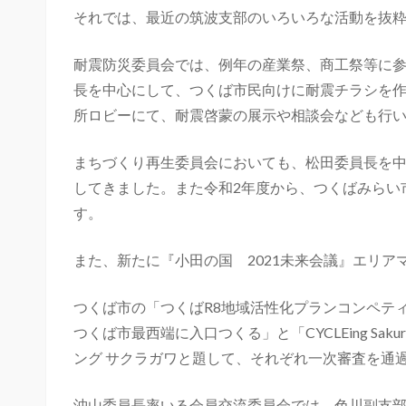
それでは、最近の筑波支部のいろいろな活動を抜
耐震防災委員会では、例年の産業祭、商工祭等に
長を中心にして、つくば市民向けに耐震チラシを
所ロビーにて、耐震啓蒙の展示や相談会なども行
まちづくり再生委員会においても、松田委員長を
してきました。また令和2年度から、つくばみらい
す。
また、新たに『小田の国 2021未来会議』エリ
つくば市の「つくばR8地域活性化プランコンペテ
つくば市最西端に入口つくる」と「CYCLEing Sa
ング サクラガワと題して、それぞれ一次審査を通
沖山委員長率いる会員交流委員会では、色川副支部