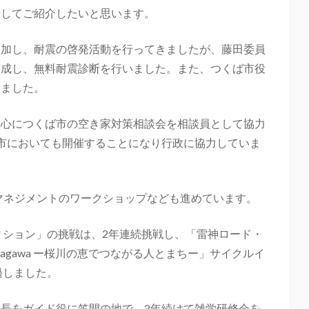
粋してご紹介したいと思います。
参加し、耐震の啓発活動を行ってきましたが、藤田委員
作成し、無料耐震診断を行いました。また、つくば市役
いました。
中心につくば市の空き家対策相談会を相談員として協力
市においても開催することになり行政に協力していま
アマネジメントのワークショップなども進めています。
ィション」の挑戦は、2年連続挑戦し、「雷神ロード・
kuragawa ー桜川の恵でつながる人とまちー」サイクルイ
過しました。
長をガイド役に笠間の地で、2年続けて雑学研修会を