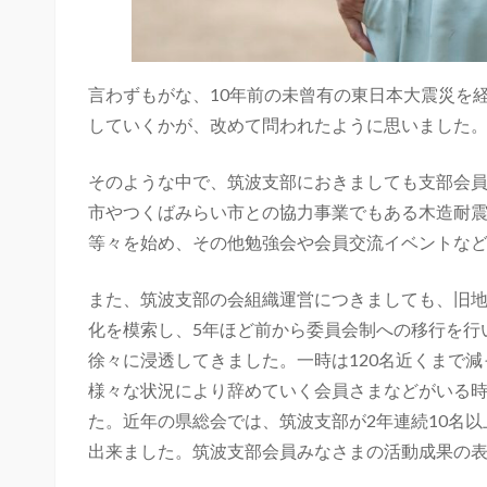
言わずもがな、10年前の未曾有の東日本大震災を
していくかが、改めて問われたように思いました
そのような中で、筑波支部におきましても支部会
市やつくばみらい市との協力事業でもある木造耐
等々を始め、その他勉強会や会員交流イベントな
また、筑波支部の会組織運営につきましても、旧
化を模索し、5年ほど前から委員会制への移行を行
徐々に浸透してきました。一時は120名近くまで
様々な状況により辞めていく会員さまなどがいる時
た。近年の県総会では、筑波支部が2年連続10名以
出来ました。筑波支部会員みなさまの活動成果の