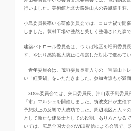
行いました。美術館と北大路魯山人の春風萬里荘
小島委員長率いる研修委員会では、コロナ禍で開催が
しました。製材工場や整然と美しく整備された森
建築パトロール委員会は、つくば地区を増田委員
す。やはり感染拡大防止に考慮した対応で進めて
青年委員会は、茂垣委員長肝入りの「宝篋山トレ
い「紅葉鍋」をいただきました。参加者誰もが満
SDGs委員会では、矢口委員長、沖山素子副委員
『市』マルシェを開催しました。筑波支部が主催
予想以上の反響で大成功でした。周辺地区と人々
として新たな建築士としての役割、あり方となるで
いては、広島全国大会のWEB配信による会議で、