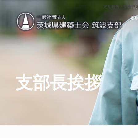
定期報告・気密測
定期報告・気密測
定
支部長挨拶